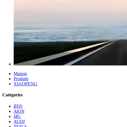
Maison
Produits
XIAOPENG
Catégories
BYD
AION
MG
AUDI
TESLA