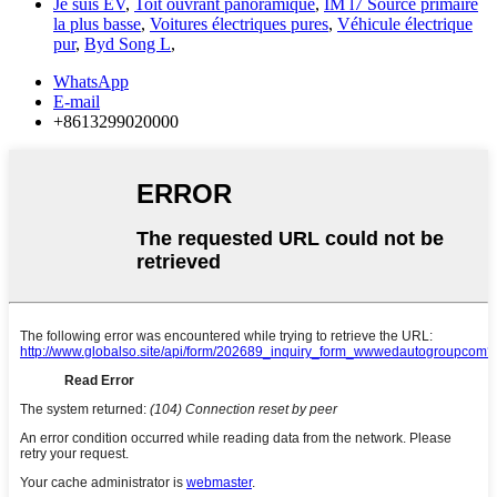
Je suis EV
,
Toit ouvrant panoramique
,
IM l7 Source primaire
la plus basse
,
Voitures électriques pures
,
Véhicule électrique
pur
,
Byd Song L
,
WhatsApp
E-mail
+8613299020000