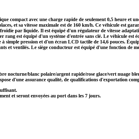
rique compact avec une charge rapide de seulement 0,5 heure et
 places, et sa vitesse maximale est de 160 km/h. Ce véhicule est gar
roidie par liquide. Il est équipé d'un régulateur de vitesse adaptati
r rang est équipé d'un système d'entrée sans clé. Le véhicule est é
re à simple pression et d'un écran LCD tactile de 14,6 pouces. Équipé
fants et ventilés. Le siège conducteur est équipé d'une fonction de m
re nocturne/blanc polaire/argent rapide/rose glace/vert nuage bl
spose d'une assurance qualité, de qualifications d'exportation comp
uffisant.
ment et seront envoyées au port dans les 7 jours.