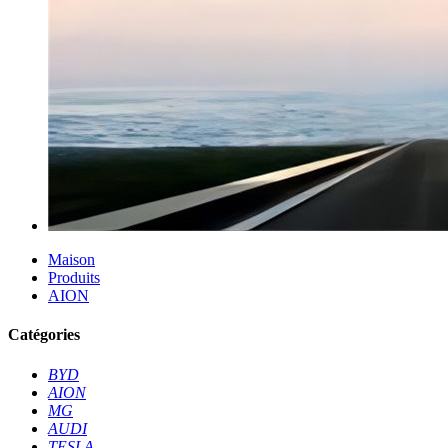
Maison
Produits
AION
Catégories
BYD
AION
MG
AUDI
TESLA