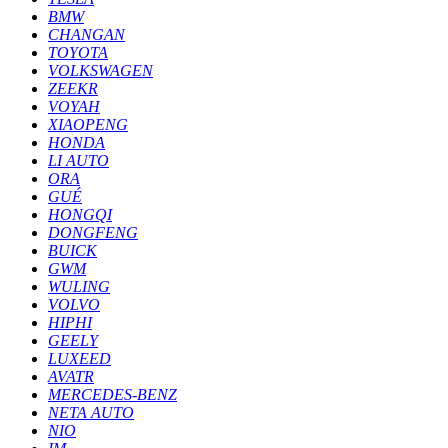
BMW
CHANGAN
TOYOTA
VOLKSWAGEN
ZEEKR
VOYAH
XIAOPENG
HONDA
LI AUTO
ORA
GUÉ
HONGQI
DONGFENG
BUICK
GWM
WULING
VOLVO
HIPHI
GEELY
LUXEED
AVATR
MERCEDES-BENZ
NETA AUTO
NIO