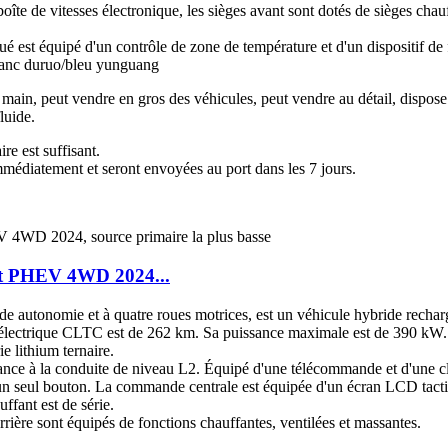
oîte de vitesses électronique, les sièges avant sont dotés de sièges chau
é est équipé d'un contrôle de zone de température et d'un dispositif d
blanc duruo/bleu yunguang
ain, peut vendre en gros des véhicules, peut vendre au détail, dispose 
luide.
re est suffisant.
mmédiatement et seront envoyées au port dans les 7 jours.
t PHEV 4WD 2024...
autonomie et à quatre roues motrices, est un véhicule hybride recharg
 électrique CLTC est de 262 km. Sa puissance maximale est de 390 kW. L
e lithium ternaire.
stance à la conduite de niveau L2. Équipé d'une télécommande et d'une c
 un seul bouton. La commande centrale est équipée d'un écran LCD tactil
ffant est de série.
arrière sont équipés de fonctions chauffantes, ventilées et massantes.