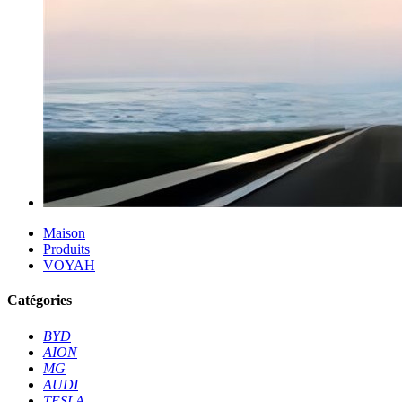
Maison
Produits
VOYAH
Catégories
BYD
AION
MG
AUDI
TESLA