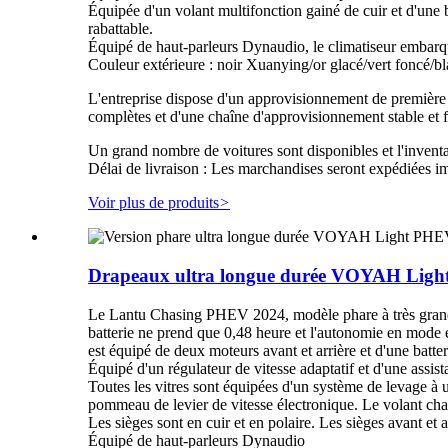
Équipée d'un volant multifonction gainé de cuir et d'une b
rabattable.
Équipé de haut-parleurs Dynaudio, le climatiseur embarqu
Couleur extérieure : noir Xuanying/or glacé/vert foncé/
L'entreprise dispose d'un approvisionnement de première m
complètes et d'une chaîne d'approvisionnement stable et f
Un grand nombre de voitures sont disponibles et l'inventai
Délai de livraison : Les marchandises seront expédiées i
Voir plus de produits
>
Drapeaux ultra longue durée VOYAH Ligh
Le Lantu Chasing PHEV 2024, modèle phare à très grande 
batterie ne prend que 0,48 heure et l'autonomie en mode
est équipé de deux moteurs avant et arrière et d'une batteri
Équipé d'un régulateur de vitesse adaptatif et d'une assi
Toutes les vitres sont équipées d'un système de levage à
pommeau de levier de vitesse électronique. Le volant chau
Les sièges sont en cuir et en polaire. Les sièges avant et 
Équipé de haut-parleurs Dynaudio