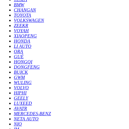
BMW
CHANGAN
TOYOTA
VOLKSWAGEN
ZEEKR
VOYAH
XIAOPENG
HONDA
LI AUTO
ORA
GUÉ
HONGQI
DONGFENG
BUICK
GWM
WULING
VOLVO
HIPHI
GEELY
LUXEED
AVATR
MERCEDES-BENZ
NETA AUTO
NIO