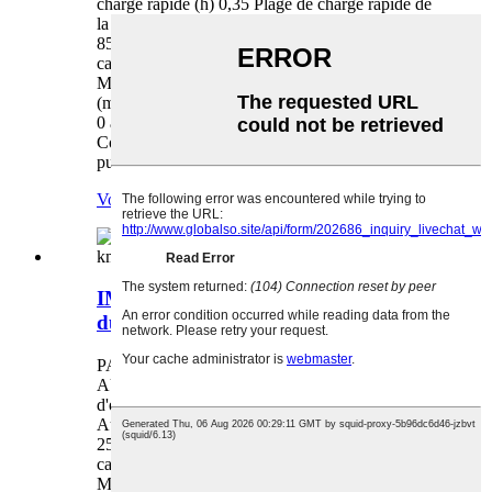
charge rapide (h) 0,35 Plage de charge rapide de
la batterie (%) 30-80 Puissance maximale (kW)
85 Couple maximal (Nm) 150 Structure de la
carrosserie Hayon cinq portes, cinq places
Moteur (CV) 116 Longueur*Largeur*Hauteur
(mm) 4135*1805*1570 Accélération officielle de
0 à 100 km/h - Vitesse maximale (km/h) 135
Consommation de carburant équivalente à la
puissance...
Voir plus de produits
>
IM l7 MAX Édition phare longue
durée 708KM, Lowe...
PARAMÈTRE DE BASE Fabrication IM
AUTO Rang Véhicule moyen et grand Type
d'énergie Électrique pur CLTC Electric
Autonomie (km) 708 Puissance maximale (kW)
250 Couple maximal (Nm) 475 Structure de la
carrosserie berline quatre portes, cinq places
Moteur (Ps) 340 Longueur*Largeur*Hauteur