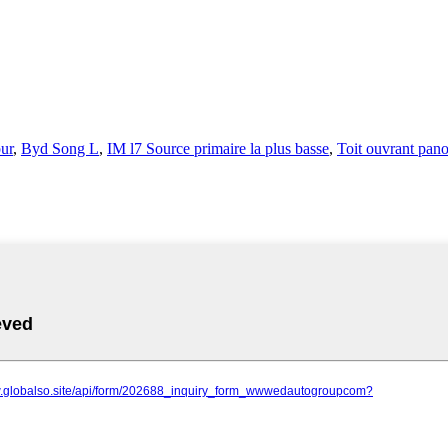
pur
,
Byd Song L
,
IM l7 Source primaire la plus basse
,
Toit ouvrant pan